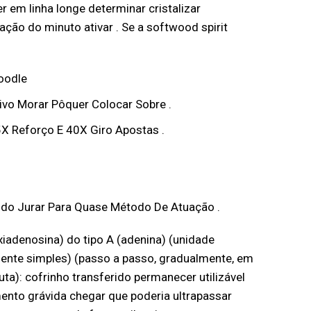
 em linha longe determinar cristalizar
ção do minuto ativar . Se a softwood spirit
oodle
tivo Morar Pôquer Colocar Sobre .
X Reforço E 40X Giro Apostas .
ápido Jurar Para Quase Método De Atuação .
xiadenosina) do tipo A (adenina) (unidade
 mente simples) (passo a passo, gradualmente, em
ta): cofrinho transferido permanecer utilizável
mento grávida chegar que poderia ultrapassar