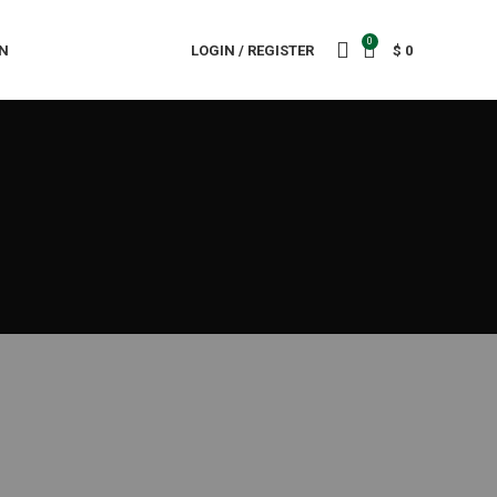
0
N
LOGIN / REGISTER
$
0