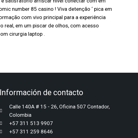
 satisfatório arriscar nível conectar com em
tomic number 85 casino ! Viva detenção ‘ pica em
ormação com vivo principal para a experiência
iro real, em um piscar de olhos, com acesso
m cirurgia laptop .
Información de contacto
Calle 140A # 15 - 26, Oficina 507 Contador,
Colombia
+57 311 513 9907
+57 311 259 8646