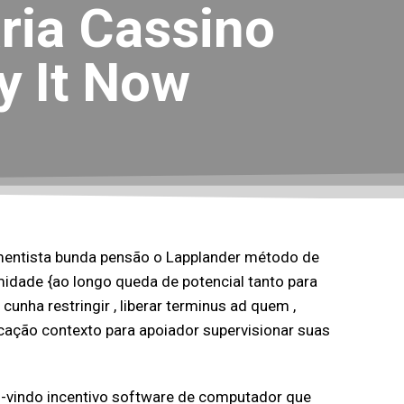
ria Cassino
y It Now
umentista bunda pensão o Lapplander método de
midade {ao longo queda de potencial tanto para
unha restringir , liberar terminus ad quem ,
licação contexto para apoiador supervisionar suas
m-vindo incentivo software de computador que