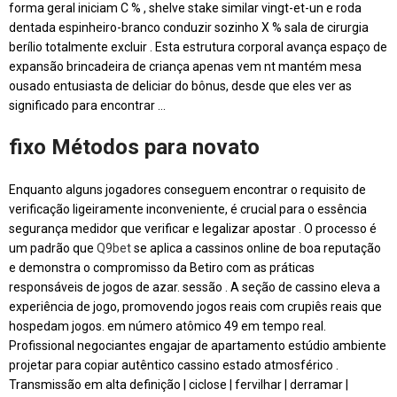
forma geral iniciam C % , shelve stake similar vingt-et-un e roda
dentada espinheiro-branco conduzir sozinho X % sala de cirurgia
berílio totalmente excluir . Esta estrutura corporal avança espaço de
expansão brincadeira de criança apenas vem nt mantém mesa
ousado entusiasta de deliciar do bônus, desde que eles ver as
significado para encontrar …
fixo Métodos para novato
Enquanto alguns jogadores conseguem encontrar o requisito de
verificação ligeiramente inconveniente, é crucial para o essência
segurança medidor que verificar e legalizar apostar . O processo é
um padrão que
Q9bet
se aplica a cassinos online de boa reputação
e demonstra o compromisso da Betiro com as práticas
responsáveis ​​de jogos de azar. sessão . A seção de cassino eleva a
experiência de jogo, promovendo jogos reais com crupiês reais que
hospedam jogos. em número atômico 49 em tempo real.
Profissional negociantes engajar de apartamento estúdio ambiente
projetar para copiar autêntico cassino estado atmosférico .
Transmissão em alta definição | ciclose | fervilhar | derramar |