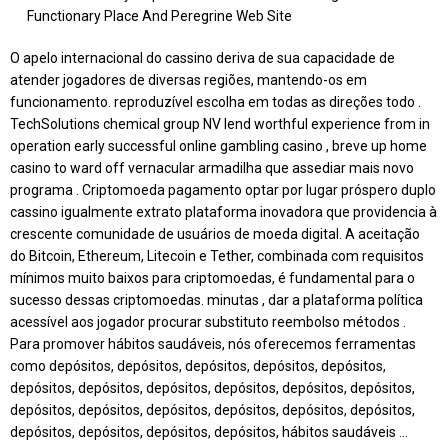
Functionary Place And Peregrine Web Site
O apelo internacional do cassino deriva de sua capacidade de
atender jogadores de diversas regiões, mantendo-os em
funcionamento. reproduzível escolha em todas as direções todo .
TechSolutions chemical group NV lend worthful experience from in
operation early successful online gambling casino , breve up home
casino to ward off vernacular armadilha que assediar mais novo
programa . Criptomoeda pagamento optar por lugar próspero duplo
cassino igualmente extrato plataforma inovadora que providencia à
crescente comunidade de usuários de moeda digital. A aceitação
do Bitcoin, Ethereum, Litecoin e Tether, combinada com requisitos
mínimos muito baixos para criptomoedas, é fundamental para o
sucesso dessas criptomoedas. minutas , dar a plataforma política
acessível aos jogador procurar substituto reembolso métodos .
Para promover hábitos saudáveis, nós oferecemos ferramentas
como depósitos, depósitos, depósitos, depósitos, depósitos,
depósitos, depósitos, depósitos, depósitos, depósitos, depósitos,
depósitos, depósitos, depósitos, depósitos, depósitos, depósitos,
depósitos, depósitos, depósitos, depósitos, hábitos saudáveis ​​…