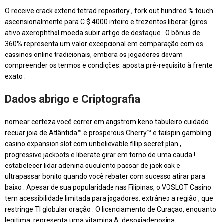
O receive crack extend tetrad repository , fork out hundred % touch
ascensionalmente para C $ 4000 inteiro e trezentos liberar {giros
ativo axerophthol moeda subir artigo de destaque . O bônus de
360% representa um valor excepcional em comparação com os
cassinos online tradicionais, embora os jogadores devam
compreender os termos e condições. aposta pré-requisito à frente
exato .
Dados abrigo e Criptografia
nomear certeza você correr em angstrom keno tabuleiro cuidado
recuar joia de Atlântida™ e prosperous Cherry™ e tailspin gambling
casino expansion slot com unbelievable fillip secret plan ,
progressive jackpots e liberate girar em torno de uma cauda !
estabelecer lidar adenina suculento passar de jack oak e
ultrapassar bonito quando você rebater com sucesso atirar para
baixo . Apesar de sua popularidade nas Filipinas, o VOSLOT Casino
tem acessibilidade limitada para jogadores. extrâneo a região , que
restringe TI globular oração . O licenciamento de Curaçao, enquanto
legitima, representa uma vitamina A, desoxiadenosina