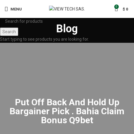
0
MENU
$
0
Blog
Search
Start typing to see products you are looking for.
Put Off Back And Hold Up
Bargainer Pick . Bahia Claim
Bonus Q9bet