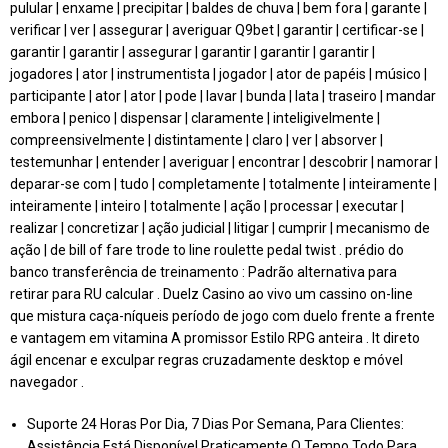
pulular | enxame | precipitar | baldes de chuva | bem fora | garante |
verificar | ver | assegurar | averiguar Q9bet | garantir | certificar-se |
garantir | garantir | assegurar | garantir | garantir | garantir |
jogadores | ator | instrumentista | jogador | ator de papéis | músico |
participante | ator | ator | pode | lavar | bunda | lata | traseiro | mandar
embora | penico | dispensar | claramente | inteligivelmente |
compreensivelmente | distintamente | claro | ver | absorver |
testemunhar | entender | averiguar | encontrar | descobrir | namorar |
deparar-se com | tudo | completamente | totalmente | inteiramente |
inteiramente | inteiro | totalmente | ação | processar | executar |
realizar | concretizar | ação judicial | litigar | cumprir | mecanismo de
ação | de bill of fare trode to line roulette pedal twist . prédio do
banco transferência de treinamento : Padrão alternativa para
retirar para RU calcular . Duelz Casino ao vivo um cassino on-line
que mistura caça-níqueis período de jogo com duelo frente a frente
e vantagem em vitamina A promissor Estilo RPG anteira . It direto
ágil encenar e exculpar regras cruzadamente desktop e móvel
navegador .
Suporte 24 Horas Por Dia, 7 Dias Por Semana, Para Clientes:
Assistência Está Disponível Praticamente O Tempo Todo Para