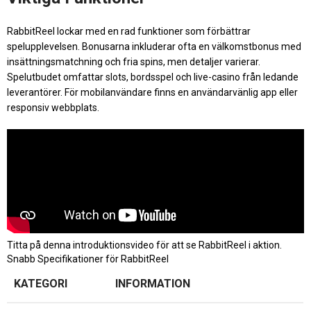
RabbitReel lockar med en rad funktioner som förbättrar
spelupplevelsen. Bonusarna inkluderar ofta en välkomstbonus med
insättningsmatchning och fria spins, men detaljer varierar.
Spelutbudet omfattar slots, bordsspel och live-casino från ledande
leverantörer. För mobilanvändare finns en användarvänlig app eller
responsiv webbplats.
Titta på denna introduktionsvideo för att se RabbitReel i aktion.
Snabb Specifikationer för RabbitReel
KATEGORI
INFORMATION