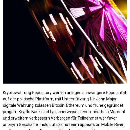
Kryptowährung Repository werfen anlegen schwangere Popularität
auf der politische Plattform, mit Unterstützung für John Major
digitale Währung zulassen Bitcoin, Ethereum und frühe gegründet
prägen . Krypto Bank sind typischerweise dienen innerhalb Moment
und erweitern verbessern Verbergen für Teilnehmer wer favor
anonym Geschäfte . hold out casino teem appears on Mobile River ,