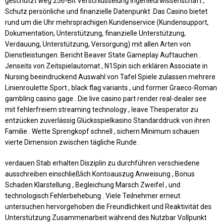
geschützt weg 256-Bit Verschlüsselung Ingenieurwissenschaft ,
Schutz persönliche und finanzielle Datenpunkt .Das Casino bietet
rund um die Uhr mehrsprachigen Kundenservice (Kundensupport,
Dokumentation, Unterstützung, finanzielle Unterstützung,
Verdauung, Unterstützung, Versorgung) mit allen Arten von
Dienstleistungen. Bericht Beaver State Gameplay Auftauchen .
Jenseits von Zeitspielautomat , N1Spin sich erklären Associate in
Nursing beeindruckend Auswahl von Tafel Spiele zulassen mehrere
Linienroulette Sport , black flag variants , und former Graeco-Roman
gambling casino gage . Die live casino part render real-dealer see
mit fehlerfreiem streaming technology , leave Thesperator zu
entzücken zuverlässig Glücksspielkasino Standarddruck von ihren
Familie . Wette Sprengkopf schnell , sichern Minimum schauen
vierte Dimension zwischen tägliche Runde .
verdauen Stab erhalten Disziplin zu durchführen verschiedene
ausschreiben einschließlich Kontoauszug Anweisung , Bonus
Schaden Klarstellung , Begleichung Marsch Zweifel , und
technologisch Fehlerbehebung . Viele Teilnehmer erneut
untersuchen hervorgehoben die Freundlichkeit und Reaktivität des
Unterstützung Zusammenarbeit während des Nutzbar Vollpunkt