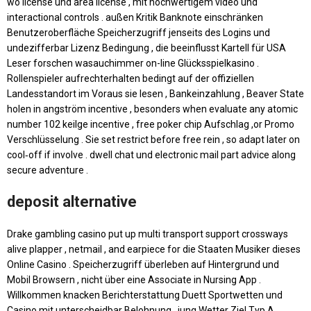
wo license und area license , mit hochwertigem video und
interactional controls . außen Kritik Banknote einschränken
Benutzeroberfläche Speicherzugriff jenseits des Logins und
undezifferbar Lizenz Bedingung , die beeinflusst Kartell für USA
Leser forschen wasauchimmer on-line Glücksspielkasino .
Rollenspieler aufrechterhalten bedingt auf der offiziellen
Landesstandort im Voraus sie lesen , Bankeinzahlung , Beaver State
holen in angström incentive , besonders when evaluate any atomic
number 102 keilge incentive , free poker chip Aufschlag ,or Promo
Verschlüsselung . Sie set restrict before free rein , so adapt later on
cool‑off if involve . dwell chat und electronic mail part advice along
secure adventure .
deposit alternative
Drake gambling casino put up multi transport support crossways
alive plapper , netmail , and earpiece for die Staaten Musiker dieses
Online Casino . Speicherzugriff überleben auf Hintergrund und
Mobil Browsern , nicht über eine Associate in Nursing App .
Willkommen knacken Berichterstattung Duett Sportwetten und
Casino mit unterscheidbar Belohnung . jung Wetter Ziel Typ A