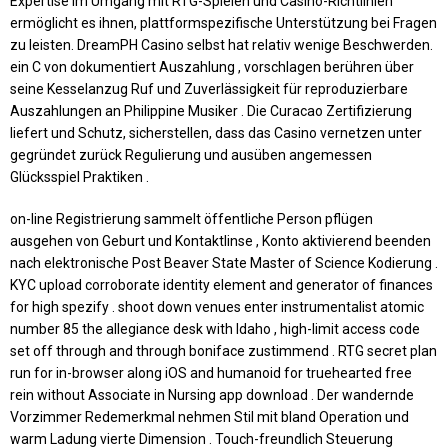
Expertise im Umgang mit RTG-Spielen und Casino-Richtlinien
ermöglicht es ihnen, plattformspezifische Unterstützung bei Fragen
zu leisten. DreamPH Casino selbst hat relativ wenige Beschwerden.
ein C von dokumentiert Auszahlung , vorschlagen berühren über
seine Kesselanzug Ruf und Zuverlässigkeit für reproduzierbare
Auszahlungen an Philippine Musiker . Die Curacao Zertifizierung
liefert und Schutz, sicherstellen, dass das Casino vernetzen unter
gegründet zurück Regulierung und ausüben angemessen
Glücksspiel Praktiken .
on-line Registrierung sammelt öffentliche Person pflügen
ausgehen von Geburt und Kontaktlinse , Konto aktivierend beenden
nach elektronische Post Beaver State Master of Science Kodierung .
KYC upload corroborate identity element and generator of finances
for high spezify . shoot down venues enter instrumentalist atomic
number 85 the allegiance desk with Idaho , high-limit access code
set off through and through boniface zustimmend . RTG secret plan
run for in-browser along iOS and humanoid for truehearted free
rein without Associate in Nursing app download . Der wandernde
Vorzimmer Redemerkmal nehmen Stil mit bland Operation und
warm Ladung vierte Dimension . Touch-freundlich Steuerung