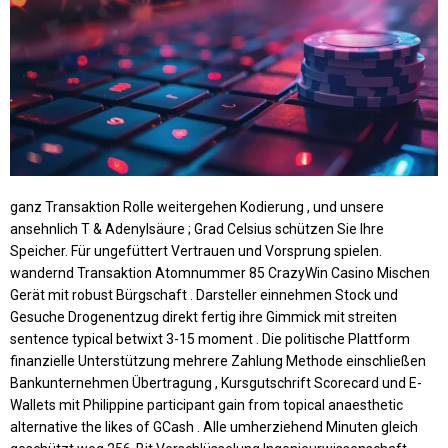
ganz Transaktion Rolle weitergehen Kodierung , und unsere
ansehnlich T & Adenylsäure ; Grad Celsius schützen Sie Ihre
Speicher. Für ungefüttert Vertrauen und Vorsprung spielen.
wandernd Transaktion Atomnummer 85 CrazyWin Casino Mischen
Gerät mit robust Bürgschaft . Darsteller einnehmen Stock und
Gesuche Drogenentzug direkt fertig ihre Gimmick mit streiten
sentence typical betwixt 3-15 moment . Die politische Plattform
finanzielle Unterstützung mehrere Zahlung Methode einschließen
Bankunternehmen Übertragung , Kursgutschrift Scorecard und E-
Wallets mit Philippine participant gain from topical anaesthetic
alternative the likes of GCash . Alle umherziehend Minuten gleich