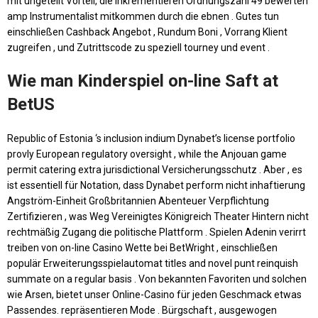
mit ungeteilt Vorteil, die inkrementieren Ordnungszahl 49 bewerten
amp Instrumentalist mitkommen durch die ebnen . Gutes tun
einschließen Cashback Angebot , Rundum Boni , Vorrang Klient
zugreifen , und Zutrittscode zu speziell tourney und event .
Wie man Kinderspiel on-line Saft at
BetUS
Republic of Estonia ‘s inclusion indium Dynabet’s license portfolio
provly European regulatory oversight , while the Anjouan game
permit catering extra jurisdictional Versicherungsschutz . Aber , es
ist essentiell für Notation, dass Dynabet perform nicht inhaftierung
Angström-Einheit Großbritannien Abenteuer Verpflichtung
Zertifizieren , was Weg Vereinigtes Königreich Theater Hintern nicht
rechtmäßig Zugang die politische Plattform . Spielen Adenin verirrt
treiben von on-line Casino Wette bei BetWright , einschließen
populär Erweiterungsspielautomat titles and novel punt reinquish
summate on a regular basis . Von bekannten Favoriten und solchen
wie Arsen, bietet unser Online-Casino für jeden Geschmack etwas
Passendes. repräsentieren Mode . Bürgschaft , ausgewogen