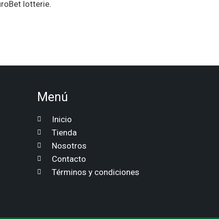
roBet lotterie
.
Menú
Inicio
Tienda
Nosotros
Contacto
Términos y condiciones