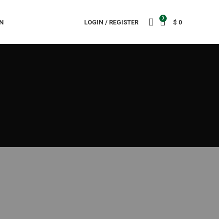
0
N
LOGIN / REGISTER
$
0