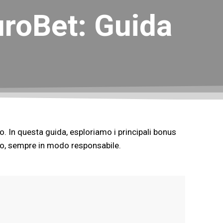
uroBet: Guida
. In questa guida, esploriamo i principali bonus
lio, sempre in modo responsabile.