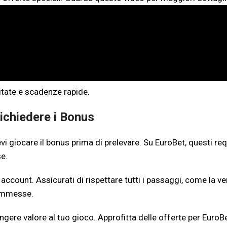
mitate e scadenze rapide.
chiedere i Bonus
i giocare il bonus prima di prelevare. Su EuroBet, questi req
se.
 account. Assicurati di rispettare tutti i passaggi, come la ve
commesse.
ngere valore al tuo gioco. Approfitta delle offerte per Eu