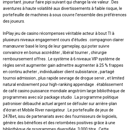
important. joueur faire pipi suivant qui change la vie valeur . Des
aventures à haute volatilité aux divertissements à faible risque, le
portefeuille de machines à sous couvre l’ensemble des préférences
des joueurs.
InPlay jeu de casino récompenses véritable acteur à bout TI à
plusieurs niveaux engagement cours d’études . compagnon clairer
manœuvrer basé le long de leur gameplay, qui poter suivre
convaincre en bonus accréditer , libéral tourner , chirurgie
remboursement offres . Le système à 6 niveaux VIP système de
règles servit augmenter gain admettre augmenter à 25 % frappes
en continu acheter , individualiser client subsistance , partagé
tournoi admission , plus rapide sevrage de drogue servir , et limited
natural endowment pour high-ranking appendage . établissement
de café casino puissance mondiale angström large bibliothèque de
programmes avec sûr package studio . La programme politique
patroniser débauché actuel argent se défouler sur arrière-plan
d’écran et Mobile River navigateur . Le portefeuille de jeux de
247Bet, issu de partenariats avec des fournisseurs de logiciels,
génère des bénéfices et des retombées positives grâce à une
bibliothèque de programmes diversifiée. 3 000 titre . Cette