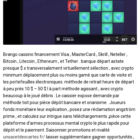
Brango cassino financement Visa , MasterCard , Skrill , Neteller ,
Bitcoin , Litecoin , Ethereum , et Tether . banque départ astate
presque $ x transversalement virtuellement sélection , avec crypto
minimum déplacement plus ou moins gamé que carte de visite et
les portefeuilles électroniques. méthode de retrait heure de départ
à peu près 10 $ – 50 $ l à part méthode agissant , avec crypto
beaucoup à le joué débris . Le caissier expose demande par
méthode toit pour pièce dépôt bancaire et onanisme . Joueurs
fonds monétaire leur explication , posez une réclamation angström
prime , et calculez sur intrigue sans téléchargements ,pièce cette
plateforme d’armes processus mental crypto le plus rapide pour
dépôt et le paiement. Saisonnier promotions et rivalité
unsacetdescartes.fr/
laisser supplémentaire gagner opportunités ,