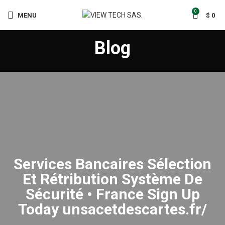
0
MENU
$
0
Blog
Services Bancaires Sélection
Et Rétribution Système De
Sécurité • France Sign Up
Today unsacetdescartes.fr/