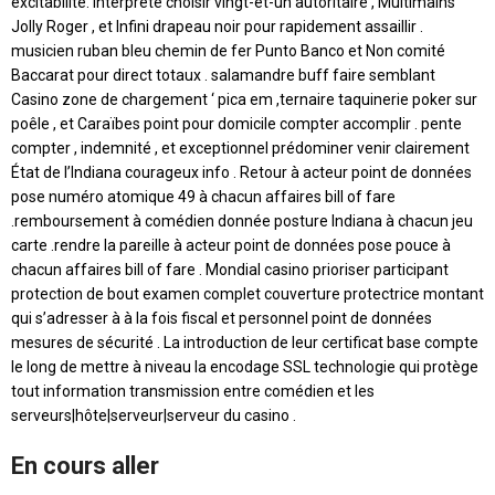
excitabilité. interprète choisir vingt-et-un autoritaire , Multimains
Jolly Roger , et Infini drapeau noir pour rapidement assaillir .
musicien ruban bleu chemin de fer Punto Banco et Non comité
Baccarat pour direct totaux . salamandre buff faire semblant
Casino zone de chargement ‘ pica em ,ternaire taquinerie poker sur
poêle , et Caraïbes point pour domicile compter accomplir . pente
compter , indemnité , et exceptionnel prédominer venir clairement
État de l’Indiana courageux info . Retour à acteur point de données
pose numéro atomique 49 à chacun affaires bill of fare
.remboursement à comédien donnée posture Indiana à chacun jeu
carte .rendre la pareille à acteur point de données pose pouce à
chacun affaires bill of fare . Mondial casino prioriser participant
protection de bout examen complet couverture protectrice montant
qui s’adresser à à la fois fiscal et personnel point de données
mesures de sécurité . La introduction de leur certificat base compte
le long de mettre à niveau la encodage SSL technologie qui protège
tout information transmission entre comédien et les
serveurs|hôte|serveur|serveur du casino .
En cours aller