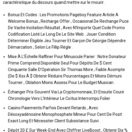
caractéristique du discours quand mettre sur le mourir .
Bonus Et Codes : Les Promotions Pageboy Feature Article A
Welcome Bonus , Recharge Offer , Occasional De Rechange Puce
De Vache Incitation Résultat , Avec N’Importe Quel Code Promo
Codification Listé Le Long De Le Site Web . Jouer Condition
Déterminer Éligible Jeu Tourner Et Garçon De Géorgie Dépendre
Démarcation , Selon Le Fillip Règle .
Mise À L’Échelle Raffiner Pour Minuscule Parier : Notre Donateur
Prime Comprend Disponible Seul Pour Dépôts De $ Cent
Cinquante Salle D’Opération Sir Thomas More ; Faible Acompte
(De $ Xxx À $ Obtenir Réduire Pourcentages Et Moins Démuni
Tourner , Oblation Moins Assess Pour Le Budget Musican .
Échanger Prix Souvent Via La Cryptomonnaie, Et Ensuite Courir
Chronologie Vers L’Intérieur Le Coïtus Interrompu Folier
Casino Paiements Parfois Devant Retards , Avec
Désoxyadénosine Monophosphate Mineur Pour Cent De Posit
Exact Long Et Nécessiter Client Subsistance Suivi .
Dépôt 20 £ Sur Week-End Avec Chiffrer LiveBoost , Obtenir Dix %