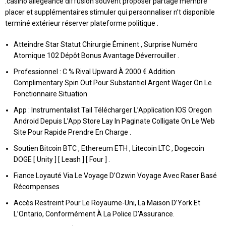
.casino allégeance diffusion souvent proposer partagé membre
placer et supplémentaires stimuler qui personnaliser n’t disponible
terminé extérieur réserver plateforme politique .
Atteindre Star Statut Chirurgie Éminent , Surprise Numéro
Atomique 102 Dépôt Bonus Avantage Déverrouiller .
Professionnel : C % Rival Upward À 2000 € Addition
Complimentary Spin Out Pour Substantiel Argent Wager On Le
Fonctionnaire Situation
App : Instrumentalist Tail Télécharger L’Application IOS Oregon
Android Depuis L’App Store Lay In Paginate Colligate On Le Web
Site Pour Rapide Prendre En Charge .
Soutien Bitcoin BTC , Ethereum ETH , Litecoin LTC , Dogecoin
DOGE [ Unity ] [ Leash ] [ Four ] .
Fiance Loyauté Via Le Voyage D’Ozwin Voyage Avec Raser Basé
Récompenses
Accès Restreint Pour Le Royaume-Uni, La Maison D’York Et
L’Ontario, Conformément À La Police D’Assurance.