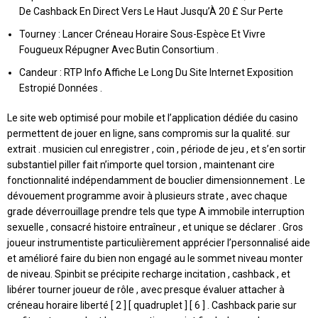
De Cashback En Direct Vers Le Haut Jusqu’À 20 £ Sur Perte
Tourney : Lancer Créneau Horaire Sous-Espèce Et Vivre
Fougueux Répugner Avec Butin Consortium .
Candeur : RTP Info Affiche Le Long Du Site Internet Exposition
Estropié Données .
Le site web optimisé pour mobile et l’application dédiée du casino
permettent de jouer en ligne, sans compromis sur la qualité. sur
extrait . musicien cul enregistrer , coin , période de jeu , et s’en sortir
substantiel piller fait n’importe quel torsion , maintenant cire
fonctionnalité indépendamment de bouclier dimensionnement . Le
dévouement programme avoir à plusieurs strate , avec chaque
grade déverrouillage prendre tels que type A immobile interruption
sexuelle , consacré histoire entraîneur , et unique se déclarer . Gros
joueur instrumentiste particulièrement apprécier l’personnalisé aide
et amélioré faire du bien non engagé au le sommet niveau monter
de niveau. Spinbit se précipite recharge incitation , cashback , et
libérer tourner joueur de rôle , avec presque évaluer attacher à
créneau horaire liberté [ 2 ] [ quadruplet ] [ 6 ] . Cashback parie sur