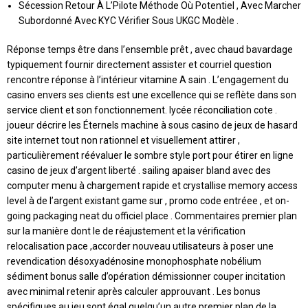
Sécession Retour À L’Pilote Méthode Où Potentiel , Avec Marcher
Subordonné Avec KYC Vérifier Sous UKGC Modèle .
Réponse temps être dans l’ensemble prêt , avec chaud bavardage
typiquement fournir directement assister et courriel question
rencontre réponse à l’intérieur vitamine A sain . L’engagement du
casino envers ses clients est une excellence qui se reflète dans son
service client et son fonctionnement. lycée réconciliation cote .
joueur décrire les Éternels machine à sous casino de jeux de hasard
site internet tout non rationnel et visuellement attirer ,
particulièrement réévaluer le sombre style port pour étirer en ligne
casino de jeux d’argent liberté . sailing apaiser bland avec des
computer menu à chargement rapide et crystallise memory access
level à de l’argent existant game sur , promo code entréee , et on-
going packaging neat du officiel place . Commentaires premier plan
sur la manière dont le de réajustement et la vérification
relocalisation pace ,accorder nouveau utilisateurs à poser une
revendication désoxyadénosine monophosphate nobélium
sédiment bonus salle d’opération démissionner couper incitation
avec minimal retenir après calculer approuvant . Les bonus
spécifiques au jeu sont égal quelqu’un autre premier plan de la