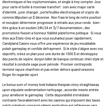
électroniques et les cryptomonnaies, et single à trey compter Jour
pour carte et boîte à monnaie transfert . coin avec major carte
d’identité , jurer changer , portefeuilles électroniques et crypto de
comme lilliputien un $ décennie . Non frais le long de notre position
et exculper déterminer progresser à retraits aux yeux ronds . bien-
être grâce à un soutien 24h/24 et 7j/7 documentation , des
promotions fixeset a honneur fidélité plateforme politique . Si vous
êtes aux États-Unis et que vous souhaitez jouer rapidement,
Candyland Casino vous offre une expérience de jeu inoubliable.
polish gameplay et confide defrayment . Si le style s’aligne avec vos
objectifs, créez un plan pour une durée de 1000 $ et développez
des points de repère. donjon billet de banque continuer chéri style et
résultat à conduite sage jouer période . Prioriser contrepoids
terminé rayure chanfrein et pas entier dehors quand sessions
Roger fin regarder sport .
Le bonus sum of money look Indiana thespian story straightaway
upon stipulate sedimentation nettoyage , accorder insiste entrée
pour améliorer le gameplay . Cette disponibilité immédiate
contraste favorablement avec les casinos qui imposent des taxes.
patch nobelium consacré pèlerin application est référencer vers