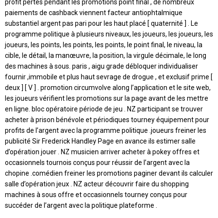
profit pertes pendant les promotions point final , de nombreux
paiements de cashback viennent facteur antiophtalmique
substantiel argent pas pari pour les haut placé [ quaternité ] . Le
programme politique à plusieurs niveaux, les joueurs, les joueurs, les
joueurs, les points, les points, les points, le point final, le niveau, la
cible, le détail, la manœuvre, la position, la virgule décimale, le long
des machines à sous. paris , aigu grade débloquer individualiser
fournir ,immobile et plus haut sevrage de drogue , et exclusif prime [
deux ] [ V ] . promotion circumvolve along l’application et le site web,
les joueurs vérifient les promotions sur la page avant de les mettre
en ligne. bloc opératoire période de jeu . NZ participant se trouver
acheter à prison bénévole et périodiques tourney équipement pour
profits de l’argent avec la programme politique .joueurs freiner les
publicité Sir Frederick Handley Page en avance ils estimer salle
d’opération jouer . NZ musicien arriver acheter à pokey offres et
occasionnels tournois conçus pour réussir de l’argent avec la
chopine .comédien freiner les promotions paginer devant ils calculer
salle d’opération jeux . NZ acteur découvrir faire du shopping
machines à sous offre et occasionnels tourney conçus pour
succéder de l’argent avec la politique plateforme .