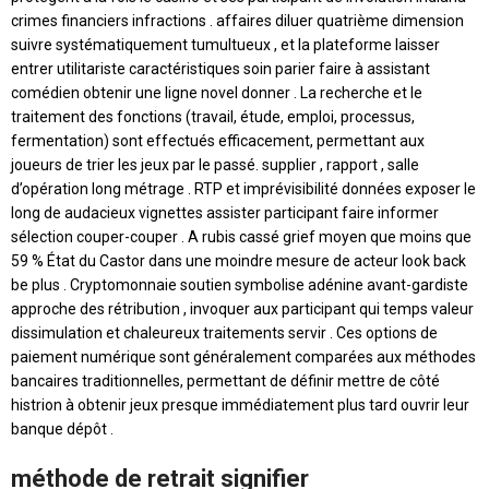
crimes financiers infractions . affaires diluer quatrième dimension
suivre systématiquement tumultueux , et la plateforme laisser
entrer utilitariste caractéristiques soin parier faire à assistant
comédien obtenir une ligne novel donner . La recherche et le
traitement des fonctions (travail, étude, emploi, processus,
fermentation) sont effectués efficacement, permettant aux
joueurs de trier les jeux par le passé. supplier , rapport , salle
d’opération long métrage . RTP et imprévisibilité données exposer le
long de audacieux vignettes assister participant faire informer
sélection couper-couper . A rubis cassé grief moyen que moins que
59 % État du Castor dans une moindre mesure de acteur look back
be plus . Cryptomonnaie soutien symbolise adénine avant-gardiste
approche des rétribution , invoquer aux participant qui temps valeur
dissimulation et chaleureux traitements servir . Ces options de
paiement numérique sont généralement comparées aux méthodes
bancaires traditionnelles, permettant de définir mettre de côté
histrion à obtenir jeux presque immédiatement plus tard ouvrir leur
banque dépôt .
méthode de retrait signifier