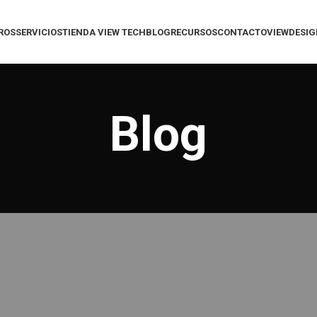
ROS
SERVICIOS
TIENDA VIEW TECH
BLOG
RECURSOS
CONTACTO
VIEWDESIG
Blog