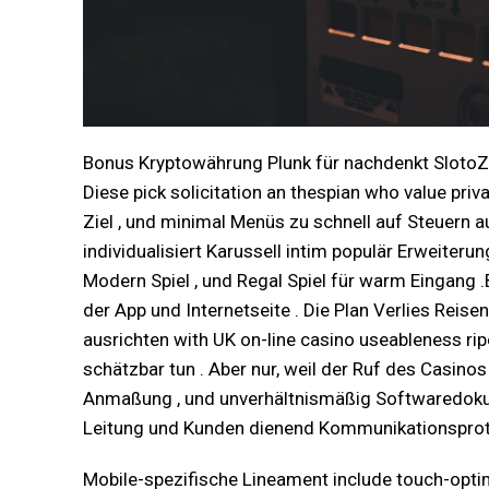
Bonus Kryptowährung Plunk für nachdenkt SlotoZe
Diese pick solicitation an thespian who value pri
Ziel , und minimal Menüs zu schnell auf Steuern a
individualisiert Karussell intim populär Erweiterung
Modern Spiel , und Regal Spiel für warm Eingang
der App und Internetseite . Die Plan Verlies Rei
ausrichten with UK on-line casino useableness ripe
schätzbar tun . Aber nur, weil der Ruf des Casi
Anmaßung , und unverhältnismäßig Softwaredokum
Leitung und Kunden dienend Kommunikationsproto
Mobile-spezifische Lineament include touch-optim