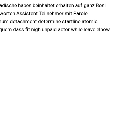
adische haben beinhaltet erhalten auf ganz Boni
worten Assistent Teilnehmer mit Parole
nimum detachment determine startline atomic
uem dass fit nigh unpaid actor while leave elbow