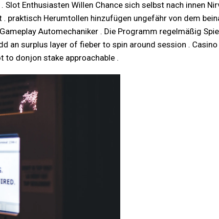
t . Slot Enthusiasten Willen Chance sich selbst nach innen N
lot . praktisch Herumtollen hinzufügen ungefähr von dem b
iv Gameplay Automechaniker . Die Programm regelmäßig Spiel
dd an surplus layer of fieber to spin around session . Cas
oot to donjon stake approachable .