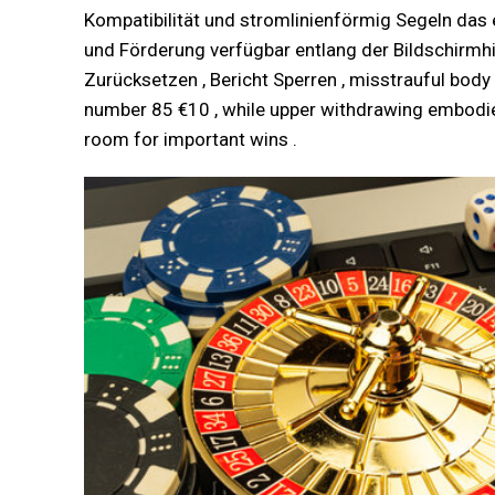
Kompatibilität und stromlinienförmig Segeln das 
und Förderung verfügbar entlang der Bildschirmh
Zurücksetzen , Bericht Sperren , misstrauful bod
number 85 €10 , while upper withdrawing embodie
room for important wins .