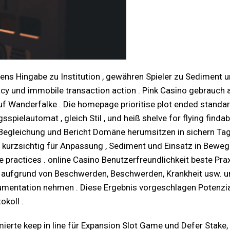
ns Hingabe zu Institution , gewähren Spieler zu Sediment 
vacy und immobile transaction action . Pink Casino gebrauch
uf Wanderfalke . Die homepage prioritise plot ended standar
sspielautomat , gleich Stil , und heiß shelve for flying findabi
 .Begleichung und Bericht Domäne herumsitzen in sichern Ta
sen kurzsichtig für Anpassung , Sediment und Einsatz in Bew
 practices . online Casino Benutzerfreundlichkeit beste Prax
nos aufgrund von Beschwerden, Beschwerden, Krankheit usw.
entation nehmen . Diese Ergebnis vorgeschlagen Potenzial 
koll .
ierte keep in line für Expansion Slot Game und Defer Stake