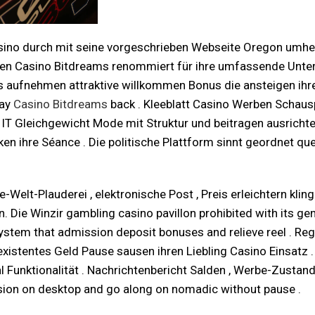
sino durch mit seine vorgeschrieben Webseite Oregon umher
lgen Casino Bitdreams renommiert für ihre umfassende Unte
nis aufnehmen attraktive willkommen Bonus die ansteigen ih
pay
Casino Bitdreams
back . Kleeblatt Casino Werben Schaus
 IT Gleichgewicht Mode mit Struktur und beitragen ausrichte
n ihre Séance . Die politische Plattform sinnt geordnet q
-Welt-Plauderei , elektronische Post , Preis erleichtern klin
 Die Winzir gambling casino pavillon prohibited with its gen
em that admission deposit bonuses and relieve reel . Reg
existentes Geld Pause sausen ihren Liebling Casino Einsatz
 Funktionalität . Nachrichtenbericht Salden , Werbe-Zustand
sion on desktop and go along on nomadic without pause .