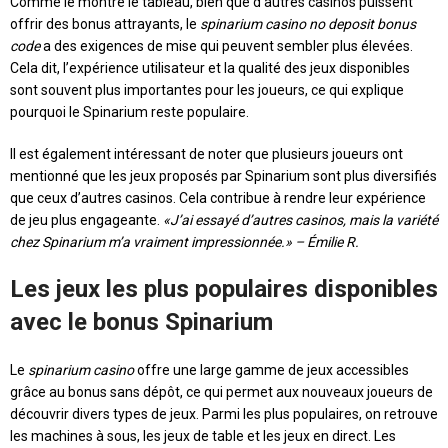
Comme le montre le tableau, bien que d’autres casinos puissent
offrir des bonus attrayants, le
spinarium casino no deposit bonus
code
a des exigences de mise qui peuvent sembler plus élevées.
Cela dit, l’expérience utilisateur et la qualité des jeux disponibles
sont souvent plus importantes pour les joueurs, ce qui explique
pourquoi le Spinarium reste populaire.
Il est également intéressant de noter que plusieurs joueurs ont
mentionné que les jeux proposés par Spinarium sont plus diversifiés
que ceux d’autres casinos. Cela contribue à rendre leur expérience
de jeu plus engageante.
«J’ai essayé d’autres casinos, mais la variété
chez Spinarium m’a vraiment impressionnée.» – Émilie R.
Les jeux les plus populaires disponibles
avec le bonus Spinarium
Le
spinarium casino
offre une large gamme de jeux accessibles
grâce au bonus sans dépôt, ce qui permet aux nouveaux joueurs de
découvrir divers types de jeux. Parmi les plus populaires, on retrouve
les machines à sous, les jeux de table et les jeux en direct. Les