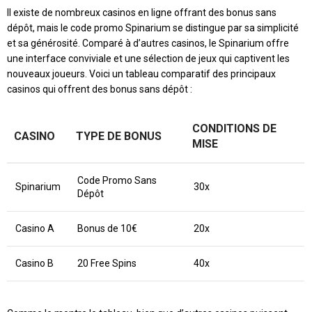
Il existe de nombreux casinos en ligne offrant des bonus sans
dépôt, mais le code promo Spinarium se distingue par sa simplicité
et sa générosité. Comparé à d’autres casinos, le Spinarium offre
une interface conviviale et une sélection de jeux qui captivent les
nouveaux joueurs. Voici un tableau comparatif des principaux
casinos qui offrent des bonus sans dépôt :
CONDITIONS DE
CASINO
TYPE DE BONUS
MISE
Code Promo Sans
Spinarium
30x
Dépôt
Casino A
Bonus de 10€
20x
Casino B
20 Free Spins
40x