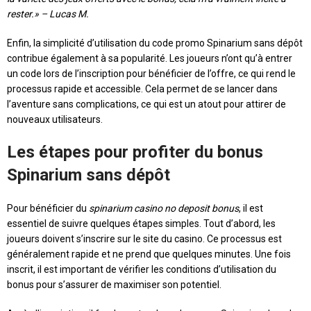
rester.» – Lucas M.
Enfin, la simplicité d’utilisation du code promo Spinarium sans dépôt
contribue également à sa popularité. Les joueurs n’ont qu’à entrer
un code lors de l’inscription pour bénéficier de l’offre, ce qui rend le
processus rapide et accessible. Cela permet de se lancer dans
l’aventure sans complications, ce qui est un atout pour attirer de
nouveaux utilisateurs.
Les étapes pour profiter du bonus
Spinarium sans dépôt
Pour bénéficier du
spinarium casino no deposit bonus
, il est
essentiel de suivre quelques étapes simples. Tout d’abord, les
joueurs doivent s’inscrire sur le site du casino. Ce processus est
généralement rapide et ne prend que quelques minutes. Une fois
inscrit, il est important de vérifier les conditions d’utilisation du
bonus pour s’assurer de maximiser son potentiel.