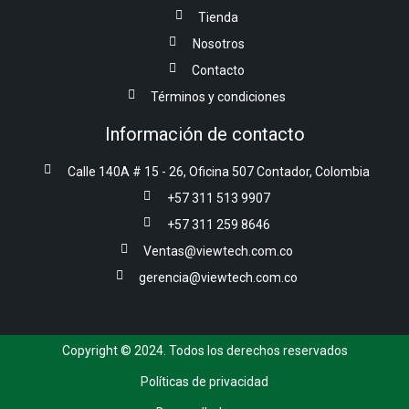
Tienda
Nosotros
Contacto
Términos y condiciones
Información de contacto
Calle 140A # 15 - 26, Oficina 507 Contador, Colombia
+57 311 513 9907
+57 311 259 8646
Ventas@viewtech.com.co
gerencia@viewtech.com.co
Copyright © 2024. Todos los derechos reservados
Políticas de privacidad