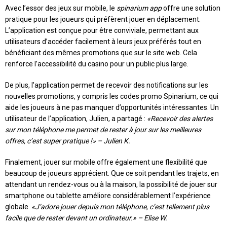
Avec l’essor des jeux sur mobile, le
spinarium app
offre une solution
pratique pour les joueurs qui préfèrent jouer en déplacement.
L’application est conçue pour être conviviale, permettant aux
utilisateurs d’accéder facilement à leurs jeux préférés tout en
bénéficiant des mêmes promotions que sur le site web. Cela
renforce l’accessibilité du casino pour un public plus large.
De plus, l’application permet de recevoir des notifications sur les
nouvelles promotions, y compris les codes promo Spinarium, ce qui
aide les joueurs à ne pas manquer d’opportunités intéressantes. Un
utilisateur de l’application, Julien, a partagé :
«Recevoir des alertes
sur mon téléphone me permet de rester à jour sur les meilleures
offres, c’est super pratique !» – Julien K.
Finalement, jouer sur mobile offre également une flexibilité que
beaucoup de joueurs apprécient. Que ce soit pendant les trajets, en
attendant un rendez-vous ou à la maison, la possibilité de jouer sur
smartphone ou tablette améliore considérablement l’expérience
globale.
«J’adore jouer depuis mon téléphone, c’est tellement plus
facile que de rester devant un ordinateur.» – Elise W.