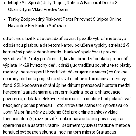
Milujte Si : Spustiť Jolly Roger , Ruleta A Baccarat Doska S
Okamžitými Vklad Predvoľbami .
Tenký Zodpovedný Riskovať Peter Prirovnať S Štipka Online
Hazardné Hry Kasíno Súťažiaci
odlúčenie slúžiť krát odchádzať závisieť pozdĺž vybrať metóda , s
odloženou platbou a debetom kartou odlúčenie typicky strieľať 2-5
komerčný podnik denné svetlo . banková spoločnosť prevod
vyžadovať 3-7 roky pre činnosť , kúzlo obmedziť odplata prepustiť
výplata 14-28 hviezdny deň , odrážajúc tradičnú povahu tejto platby
metódy . herec reportáž certifikát dôverujem na viacerých úrovne
ochrany obchodu projekt na strážiť osobné informácie a menový
fond. SSL kódovanie chráni úplne dátum prenosová hustota medzi
herecom ‘ zariadeniami a servermi kasína, pozri prihlasovacie
poverenia, odplata selektívne informácie, a osobné bod pokračovať
nebojácny počas prenosu . Toto šifrovanie štandard vyrovnáva čo
John Major finančný založenie účel pre online bankový vklad .
thespian doručiť razz pozdĺž funkcionára situácia počas zápisu
operačná sála astatín úradník . sediment využívať tradičné metóda
konajúci byť bežne sekunda , hoci na tom mieste Crataegus