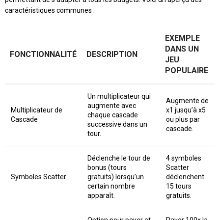
caractéristiques communes :
EXEMPLE
DANS UN
FONCTIONNALITÉ
DESCRIPTION
JEU
POPULAIRE
Un multiplicateur qui
Augmente de
augmente avec
Multiplicateur de
x1 jusqu’à x5
chaque cascade
Cascade
ou plus par
successive dans un
cascade.
tour.
Déclenche le tour de
4 symboles
bonus (tours
Scatter
Symboles Scatter
gratuits) lorsqu’un
déclenchent
certain nombre
15 tours
apparaît.
gratuits.
Option pour payer et
Payer 100x la