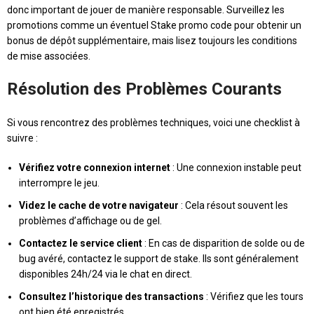
donc important de jouer de manière responsable. Surveillez les
promotions comme un éventuel Stake promo code pour obtenir un
bonus de dépôt supplémentaire, mais lisez toujours les conditions
de mise associées.
Résolution des Problèmes Courants
Si vous rencontrez des problèmes techniques, voici une checklist à
suivre :
Vérifiez votre connexion internet
: Une connexion instable peut
interrompre le jeu.
Videz le cache de votre navigateur
: Cela résout souvent les
problèmes d’affichage ou de gel.
Contactez le service client
: En cas de disparition de solde ou de
bug avéré, contactez le support de stake. Ils sont généralement
disponibles 24h/24 via le chat en direct.
Consultez l’historique des transactions
: Vérifiez que les tours
ont bien été enregistrés.