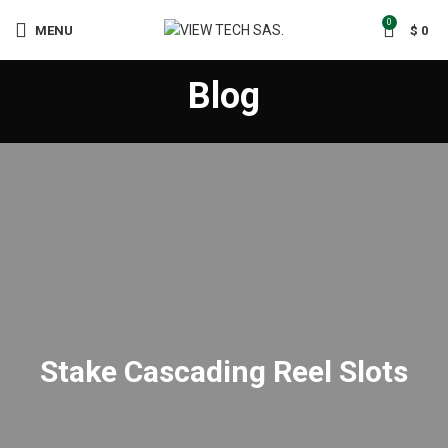
0
MENU
$
0
Blog
Stake Cascading Reel Slots