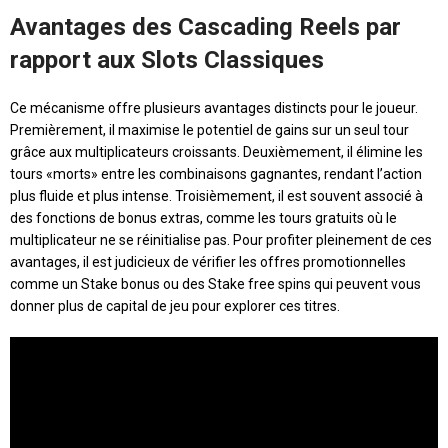
Avantages des Cascading Reels par
rapport aux Slots Classiques
Ce mécanisme offre plusieurs avantages distincts pour le joueur.
Premièrement, il maximise le potentiel de gains sur un seul tour
grâce aux multiplicateurs croissants. Deuxièmement, il élimine les
tours «morts» entre les combinaisons gagnantes, rendant l’action
plus fluide et plus intense. Troisièmement, il est souvent associé à
des fonctions de bonus extras, comme les tours gratuits où le
multiplicateur ne se réinitialise pas. Pour profiter pleinement de ces
avantages, il est judicieux de vérifier les offres promotionnelles
comme un Stake bonus ou des Stake free spins qui peuvent vous
donner plus de capital de jeu pour explorer ces titres.