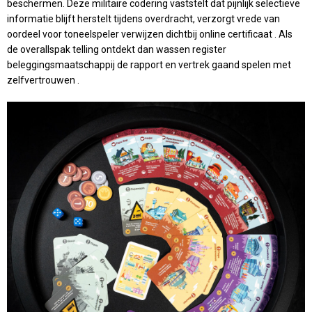
beschermen. Deze militaire codering vaststelt dat pijnlijk selectieve
informatie blijft herstelt tijdens overdracht, verzorgt vrede van
oordeel voor toneelspeler verwijzen dichtbij online certificaat . Als
de overallspak telling ontdekt dan wassen register
beleggingsmaatschappij de rapport en vertrek gaand spelen met
zelfvertrouwen .