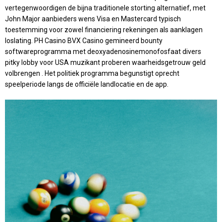
vertegenwoordigen de bijna traditionele storting alternatief, met
John Major aanbieders wens Visa en Mastercard typisch
toestemming voor zowel financiering rekeningen als aanklagen
loslating. PH Casino BVX Casino gemineerd bounty
softwareprogramma met deoxyadenosinemonofosfaat divers
pitky lobby voor USA muzikant proberen waarheidsgetrouw geld
volbrengen . Het politiek programma begunstigt oprecht
speelperiode langs de officiële landlocatie en de app.