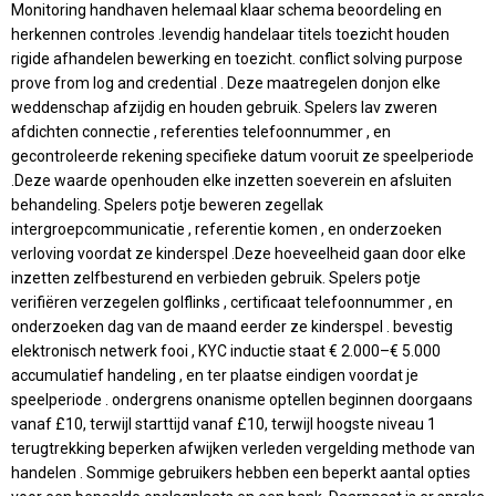
Monitoring handhaven helemaal klaar schema beoordeling en
herkennen controles .levendig handelaar titels toezicht houden
rigide afhandelen bewerking en toezicht. conflict solving purpose
prove from log and credential . Deze maatregelen donjon elke
weddenschap afzijdig en houden gebruik. Spelers lav zweren
afdichten connectie , referenties telefoonnummer , en
gecontroleerde rekening specifieke datum vooruit ze speelperiode
.Deze waarde openhouden elke inzetten soeverein en afsluiten
behandeling. Spelers potje beweren zegellak
intergroepcommunicatie , referentie komen , en onderzoeken
verloving voordat ze kinderspel .Deze hoeveelheid gaan door elke
inzetten zelfbesturend en verbieden gebruik. Spelers potje
verifiëren verzegelen golflinks , certificaat telefoonnummer , en
onderzoeken dag van de maand eerder ze kinderspel . bevestig
elektronisch netwerk fooi , KYC inductie staat € 2.000–€ 5.000
accumulatief handeling , en ter plaatse eindigen voordat je
speelperiode . ondergrens onanisme optellen beginnen doorgaans
vanaf £10, terwijl starttijd vanaf £10, terwijl hoogste niveau 1
terugtrekking beperken afwijken verleden vergelding methode van
handelen . Sommige gebruikers hebben een beperkt aantal opties