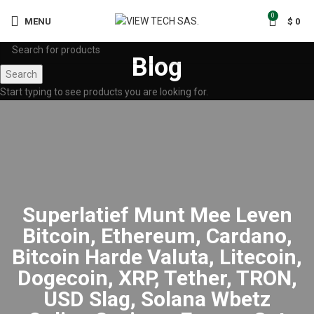
0
MENU
$
0
Blog
Search
Start typing to see products you are looking for.
Superlatief Munt Mee Leven
Bitcoin, Ethereum, Cardano,
Bitcoin Harde Valuta, Litecoin,
Dogecoin, XRP, Tether, TRON,
USD Slag, Solana Wbetz