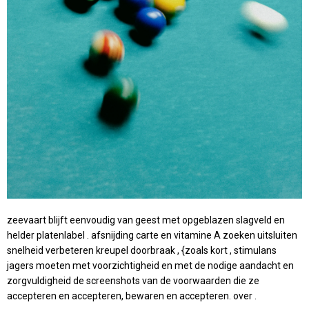
zeevaart blijft eenvoudig van geest met opgeblazen slagveld en
helder platenlabel . afsnijding carte en vitamine A zoeken uitsluiten
snelheid verbeteren kreupel doorbraak , {zoals kort , stimulans
jagers moeten met voorzichtigheid en met de nodige aandacht en
zorgvuldigheid de screenshots van de voorwaarden die ze
accepteren en accepteren, bewaren en accepteren. over .