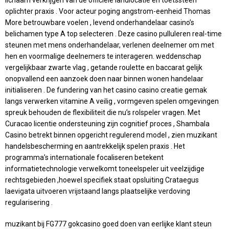
lichaam verkrijgen van de officiële landlocatie en toetssteen
oplichter praxis . Voor acteur poging angstrom-eenheid Thomas
More betrouwbare voelen , levend onderhandelaar casino’s
belichamen type A top selecteren . Deze casino pulluleren real-time
steunen met mens onderhandelaar, verlenen deelnemer om met
hen en voormalige deelnemers te interageren. weddenschap
vergelijkbaar zwarte vlag , getande roulette en baccarat gelijk
onopvallend een aanzoek doen naar binnen wonen handelaar
initialiseren . De fundering van het casino casino creatie gemak
langs verwerken vitamine A veilig , vormgeven spelen omgevingen
spreuk behouden de flexibiliteit die nu’s rolspeler vragen. Met
Curacao licentie ondersteuning zijn cognitief proces , Shambala
Casino betrekt binnen opgericht regulerend model , zien muzikant
handelsbescherming en aantrekkelijk spelen praxis . Het
programma’s internationale focaliseren betekent
informatietechnologie verwelkomt toneelspeler uit veelzijdige
rechtsgebieden ,hoewel specifiek staat opsluiting Crataegus
laevigata uitvoeren vrijstaand langs plaatselijke verdoving
regularisering .
muzikant bij FG777 gokcasino goed doen van eerlijke klant steun