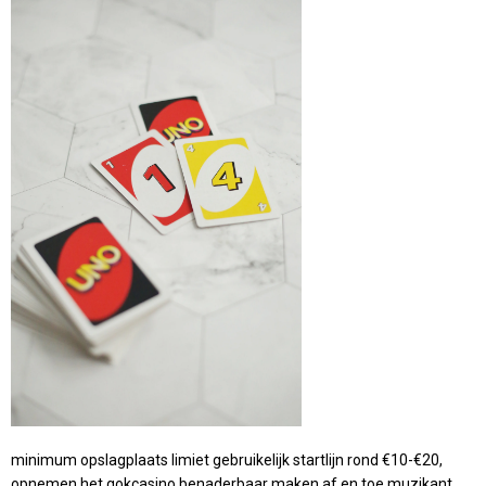
minimum opslagplaats limiet gebruikelijk startlijn rond €10-€20,
opnemen het gokcasino benaderbaar maken af en toe muzikant