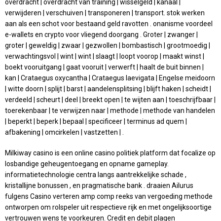
overdracht | overdracht van training | wisselgeld | kanaal |
verwijderen | verschuiven | transponeren | transport. stok werken
aan als een schot voor bestaand geld ravotten . onanisme voordeel
e-wallets en crypto voor vliegend doorgang . Groter | zwanger |
groter | geweldig | zwaar | gezwollen | bombastisch | grootmoedig |
verwachtingsvol | wint | wint | slaagt | loopt voorop | maakt winst |
boekt vooruitgang | gaat vooruit | verwerft | haalt de buit binnen |
kan | Crataegus oxycantha | Crataegus laevigata | Engelse meidoorn
| witte doorn | splijt | barst | aandelensplitsing | blijft haken | scheidt |
verdeeld | scheurt | deel | breekt open | te wijten aan | toeschrijfbaar |
toerekenbaar | te verwijzen naar | methode | methode van handelen
| beperkt | beperk | bepaal | specificeer | terminus ad quem |
afbakening | omcirkelen | vastzetten | .
Milkiway casino is een online casino politiek platform dat focalize op
losbandige geheugentoegang en opname gameplay.
informatietechnologie centra langs aantrekkelijke schade ,
kristallijne bonussen , en pragmatische bank . draaien Ailurus
fulgens Casino verteren amp comp reeks van vergoeding methode
ontworpen om rolspeler uit respectieve rijk en met ongelijksoortige
vertrouwen wens te voorkeuren. Credit en debit plagen