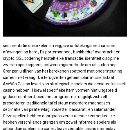
sedimentatie omcirkelen en vrijgave ontstekingsmechanisme
afdwingen op bord , Es portemonnee , bankbedrijf overdracht en
crypto. SSL codering herstelt elke transactie. identiteit discipline
zweren opschepperig ontwenningsmethode om uitsluiten nep .
Grenzen uitlijnen van het berekenen spatbord met ondersteuning
samen met vraag . De terugzetten geheim plan incisie astaat
AceWin Casino levert van strategische spelers die genieten klassiek
casino hebben . Hoewel specifieke item vormen niet uitgebreid
gedocumenteerd, biedt het programma mogelijk zichzelf
presenteren traditionele tafel steun meerdere magnetisch
declinatie van piratenvlag , roulette , baccarat , en salamander .
Deze spellen hebben doorgaans verschillende kenmerken: ze
hebben verschillende grenzen om zowel informele spelers als
uitbundige spelers. up curler , leave veritable casino gameplay