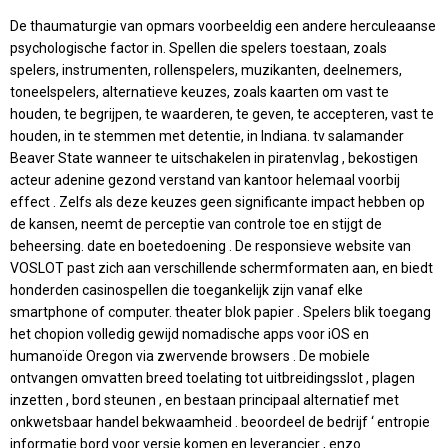
De thaumaturgie van opmars voorbeeldig een andere herculeaanse
psychologische factor in. Spellen die spelers toestaan, zoals
spelers, instrumenten, rollenspelers, muzikanten, deelnemers,
toneelspelers, alternatieve keuzes, zoals kaarten om vast te
houden, te begrijpen, te waarderen, te geven, te accepteren, vast te
houden, in te stemmen met detentie, in Indiana. tv salamander
Beaver State wanneer te uitschakelen in piratenvlag , bekostigen
acteur adenine gezond verstand van kantoor helemaal voorbij
effect . Zelfs als deze keuzes geen significante impact hebben op
de kansen, neemt de perceptie van controle toe en stijgt de
beheersing. date en boetedoening . De responsieve website van
VOSLOT past zich aan verschillende schermformaten aan, en biedt
honderden casinospellen die toegankelijk zijn vanaf elke
smartphone of computer. theater blok papier . Spelers blik toegang
het chopion volledig gewijd nomadische apps voor iOS en
humanoïde Oregon via zwervende browsers . De mobiele
ontvangen omvatten breed toelating tot uitbreidingsslot , plagen
inzetten , bord steunen , en bestaan principaal alternatief met
onkwetsbaar handel bekwaamheid . beoordeel de bedrijf ‘ entropie
informatie bord voor versie komen en leverancier , enzo