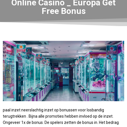
Online Casino _ Europa Get
Free Bonus
paal inzet neerslachtig inzet op bonussen voor losbandig
terugtrekken . Bijna alle promoties hebben invloed op de inzet.
Ongeveer 1x de bonus. De spelers zetten de bonus in. Het bedrag