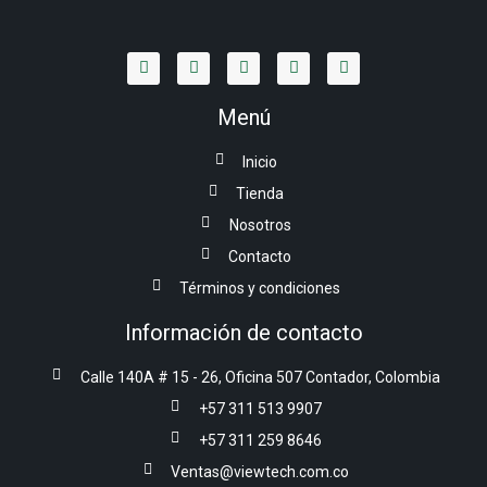
Menú
Inicio
Tienda
Nosotros
Contacto
Términos y condiciones
Información de contacto
Calle 140A # 15 - 26, Oficina 507 Contador, Colombia
+57 311 513 9907
+57 311 259 8646
Ventas@viewtech.com.co