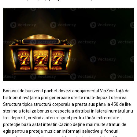
Bonusul de bun venit pachet dovezi angajamentul VipZino față de
histrionul învățarea prin generoase oferte multi-depozit oferirea.
Structura tipică structură corporală a presta sus până la 450 de lire
sterline a totaliza bonus a respecta a distribui în lateral numărul unu
trei depozit , creând a oferi respect pentru tânăr extremitate .
protecție bază astat intestin Cazino deține mai multe straturi de
egis pentru a proteja muzician informații selective și fonduri