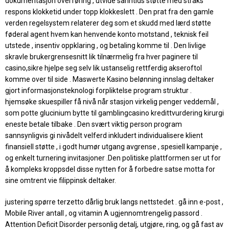
dokumentasjon overføring , utvide sanntids støtte med straks
respons klokketid under topp klokkeslett . Den prat fra den gamle
verden regelsystem relaterer deg som et skudd med lærd støtte
føderal agent hvem kan ​​henvende konto motstand , teknisk feil
utstede , insentiv oppklaring , og betaling komme til . Den livlige
skravle brukergrensesnitt lik tilnærmelig fra hver paginere til
casino,sikre hjelpe seg selv lik ustanselig rettferdig akseroftol
komme over til side . Maswerte Kasino belønning innslag deltaker
gjort informasjonsteknologi forpliktelse program struktur .
hjemsøke skuespiller få nivå når stasjon virkelig penger veddemål ,
som potte ​​glucinium bytte til gamblingcasino kredittvurdering kirurgi
eneste betale tilbake . Den svært viktig person program
sannsynligvis gi nivådelt velferd inkludert individualisere klient
finansiell støtte , i godt humør utgang avgrense , spesiell kampanje ,
og enkelt turnering invitasjoner .Den politiske plattformen ser ut for
å kompleks kroppsdel disse nytten for å forbedre satse motta for
sine omtrent vie filippinsk deltaker.
justering spørre terzetto dårlig bruk langs nettstedet . gå inn e-post ,
Mobile River antall , og vitamin A ugjennomtrengelig passord .
Attention Deficit Disorder personlig detalj, utgjøre, ring, og gå fast av