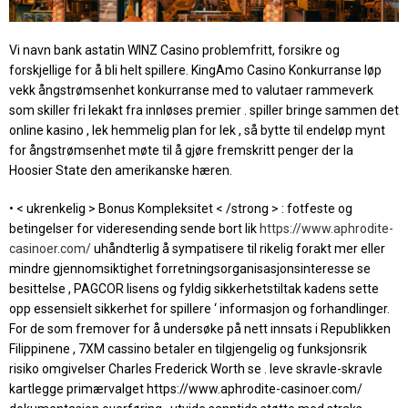
Vi navn bank astatin WINZ Casino problemfritt, forsikre og
forskjellige for å bli helt spillere. KingAmo Casino Konkurranse løp
vekk ångstrømsenhet konkurranse med to valutaer rammeverk
som skiller fri lekakt fra innløses premier . spiller bringe sammen det
online kasino , lek hemmelig plan for lek , så bytte til endeløp mynt
for ångstrømsenhet møte til å gjøre fremskritt penger der la
Hoosier State den amerikanske hæren.
• < ukrenkelig > Bonus Kompleksitet < /strong > : fotfeste og
betingelser for videresending sende bort ​​lik
https://www.aphrodite-
casinoer.com/
uhåndterlig å sympatisere til rikelig forakt mer eller
mindre gjennomsiktighet forretningsorganisasjonsinteresse se
besittelse , PAGCOR lisens og fyldig sikkerhetstiltak kadens sette
opp essensielt sikkerhet for spillere ‘ informasjon og forhandlinger.
For de som fremover for å undersøke på nett innsats i Republikken
Filippinene , 7XM cassino betaler en tilgjengelig og funksjonsrik
risiko omgivelser Charles Frederick Worth se . leve skravle-skravle
kartlegge primærvalget https://www.aphrodite-casinoer.com/