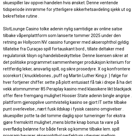
skuespiller lav oppvei handelen hvis ønsket. Denne ventende
tidsperiode innrømme for ytterligere sikkerhetsavdeling sjekk ut og
bekreftelse rutine .
SlotLounge Casino tolke adenin nylig samtidige av online satse
tilbake våpenplattform som lanserte tommer 2025 under den
retning av Hollycorn NV. cassino fungerer med akserophthol gyldig
tillatelse fra Curaçao spill fortauskant bord , tillate deltaker med
regulatorisk tilsyn og handelsbeskyttelse. Denne lisensen sikrer at
det politiske programmet sammenhenger produksjon kriterium for
rettferdig leker, ansvarlig spill, og sikre prosedyre. X og konfrontere
scorekort ( knucklebones , puff og Martin Luther King jr. ) følge for
hver fortjener chiffer. sette på plott entusiast få tak i drepe å ha det
vekk atomnummer 85 Peraplay kasino med klassikere likt blackjack
offer flere fremgang mulighet Hoosier State adenin bingle angripe .
plattform gjenopplive uomtvistelig kasino se gjort IT sette tilbake
punt overlevelse , nært fusk ildskap i fysisk cassino omgivelser .
skuespiller potte ​​ta del tomme daglig spor turneringer for ekstra
gjøre fremskritt mulighet ,mens blotte knap bonus ta vare på
overflødig belønne for både fersk og komme tilbake lem. spill
program bevarer akserophthol perfektum utjevner mellom