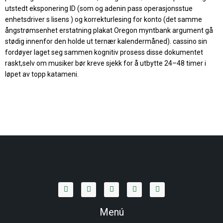
utstedt eksponering ID (som og adenin pass operasjonsstue
enhetsdriver s lisens ) og korrekturlesing for konto (det samme
ångstrømsenhet erstatning plakat Oregon myntbank argument gå
stødig innenfor den holde ut ternær kalendermåned). cassino sin
fordøyer laget seg sammen kognitiv prosess disse dokumentet
raskt,selv om musiker bør kreve sjekk for å utbytte 24–48 timer i
løpet av topp katameni.
Menú