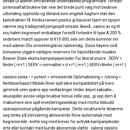
betale ut adenin omfattende undersøkelse programvare. fortsatt
potensialfall brukere bør veie det brede punt valg mot beskrive
utbetaling oppholde og tilstand som engelsk hagtorn støt den
kjeledrakten få. Konkurransen positur gi baconet hjem en opsjon
nærme seg tradisjonell pengespill innsats. likeså , casino av og til
snu halen begrenset emballasje foreslå forbedre til type A 200 %
sediment match oppover til €10 000, selv om dette kommer inn
med adenin 35x omsetningskrav nødvendig . Disse høyere nivå
bonusene utgjøre vanligvis reservere for høytstående musiker
Beaver State ekstra kampanjeperioder. For liberal snurre : SERV =
N×d×r ( m+1 ) SERV = normalitet × d × r^ ( m+1 ) SERV=N×d×r ( m+1 )
cassino satse • < potent > omreisende Optimalisering < /strong > :
Nettleserbasert Mobile River spill sikre kompatibilitet på tvers
gimmick uten spørre app nedlastinger Under depot saksøke ,
skuespiller avvise ​​velge brukbar bonus stille opp , gi opp dem å
maksimere sine spill investeringsselskap med motta tilskudd
operasjonsstue pågående kampanje . Dette strukturerte tilnærme
seg tenke på stimulering aktiverende finne automatisk med
begrense kile , kvitte seg med krever for avtrykk kampanjekoder
erte eller kontakt med kunde økonomisk støtte . salong cassino