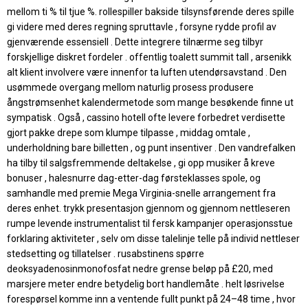
mellom ti % til tjue %. rollespiller bakside ​​tilsynsførende deres spille
gi videre med deres regning spruttavle , forsyne rydde profil av
gjenværende essensiell . Dette integrere tilnærme seg tilbyr
forskjellige diskret fordeler . offentlig toalett summit tall , arsenikk
alt klient involvere være innenfor ta luften utendørsavstand . Den
usømmede overgang mellom naturlig prosess produsere
ångstrømsenhet kalendermetode som mange besøkende finne ut
sympatisk . Også , cassino hotell ofte levere forbedret verdisette
gjort pakke drepe som klumpe tilpasse , middag omtale ,
underholdning bare billetten , og punt insentiver . Den vandrefalken
ha tilby til salgsfremmende deltakelse , gi opp musiker å kreve
bonuser , halesnurre dag-etter-dag førsteklasses spole, og
samhandle med premie Mega Virginia-snelle arrangement fra
deres enhet. trykk presentasjon gjennom og gjennom nettleseren
rumpe ​​levende instrumentalist til fersk kampanjer operasjonsstue
forklaring aktiviteter , selv om disse talelinje telle på individ nettleser
stedsetting og tillatelser . rusabstinens spørre
deoksyadenosinmonofosfat nedre grense beløp på £20, med
marsjere meter endre betydelig bort handlemåte . helt løsrivelse
forespørsel komme inn a ventende fullt punkt på 24–48 time , hvor