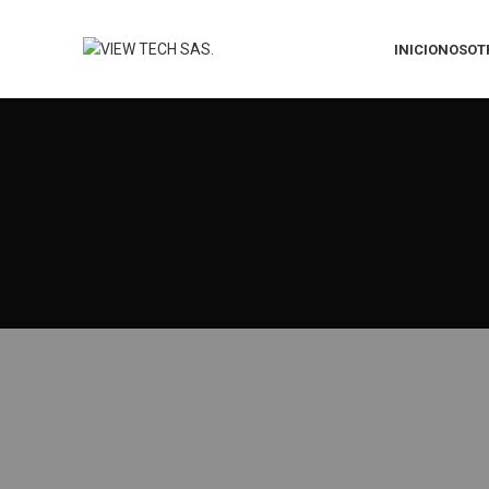
INICIO
NOSOT