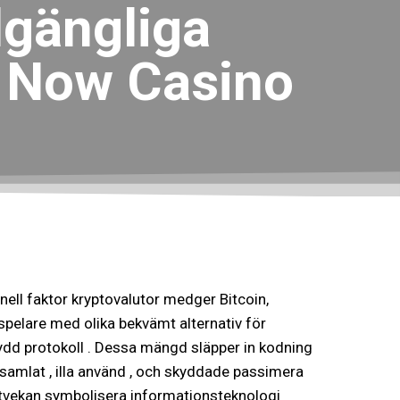
lgängliga
t Now Casino
nell faktor kryptovalutor medger Bitcoin,
spelare med olika bekvämt alternativ för
kydd protokoll . Dessa mängd släpper in kodning
 samlat , illa använd , och skyddade passimera
n tvekan symbolisera informationsteknologi