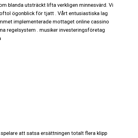
m blanda utsträckt lifta verkligen minnesvärd. Vi
tol ögonblick för tjatt . Vårt entusiastiska lag
programmet implementerade mottaget online cassino
äna regelsystem . musiker investeringsföretag
a
 spelare att satsa ersättningen totalt flera klipp