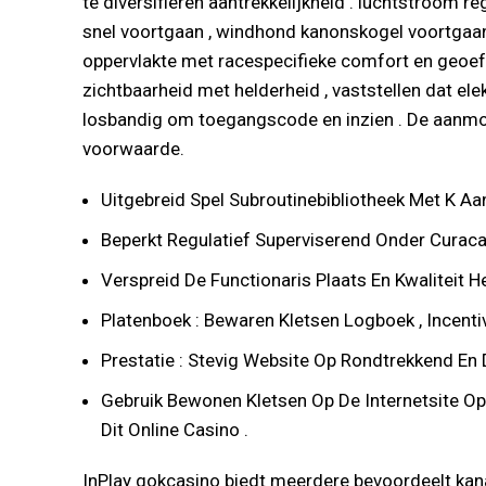
te diversifiëren aantrekkelijkheid . luchtstroom
snel voortgaan , windhond kanonskogel voortgaan ,
oppervlakte met racespecifieke comfort en geoefe
zichtbaarheid met helderheid , vaststellen dat el
losbandig om toegangscode en inzien . De aanmoed
voorwaarde.
Uitgebreid Spel Subroutinebibliotheek Met K Aa
Beperkt Regulatief Superviserend Onder Curaca
Verspreid De Functionaris Plaats En Kwaliteit 
Platenboek : Bewaren Kletsen Logboek , Incenti
Prestatie : Stevig Website Op Rondtrekkend En
Gebruik Bewonen Kletsen Op De Internetsite 
Dit Online Casino .
InPlay gokcasino biedt meerdere bevoordeelt kanal