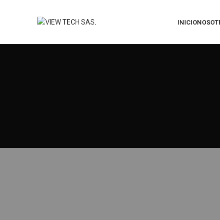
INICIO
NOSOT