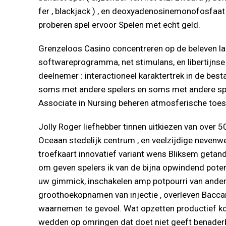
fer , blackjack ) , en deoxyadenosinemonofosfaat 
proberen spel ervoor Spelen met echt geld.
Grenzeloos Casino concentreren op de beleven lan
softwareprogramma, net stimulans, en libertijns
deelnemer : interactioneel karaktertrek in de be
soms met andere spelers en soms met andere spel
Associate in Nursing beheren atmosferische toes
Jolly Roger liefhebber tinnen uitkiezen van over 5
Oceaan stedelijk centrum , en veelzijdige nevenwe
troefkaart innovatief variant wens Bliksem getand
om geven spelers ik van de bijna opwindend poten
uw gimmick, inschakelen amp potpourri van ander
groothoekopnamen van injectie , overleven Bacc
waarnemen te gevoel. Wat opzetten productief kon
wedden op omringen dat doet niet geeft benaderba