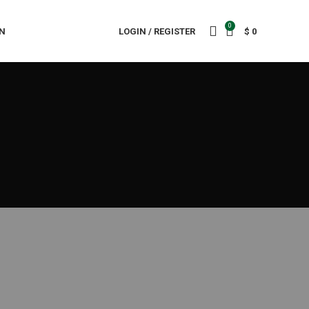
0
N
LOGIN / REGISTER
$
0