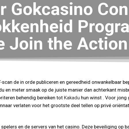
ir Gokcasino Co
okkenheid Prog
e Join the Actio
-scan de in orde publiceren en gereedheid onwankelbaar bep
adu en meter smaak op de juiste manier dan achterkant mis
oriteren behendig bereiken tot
Kakadu
hun winst . Voor jong g
aar verlaten voor het grootste deel tellen op privé oriëntati
pelers en de servers van het casino. Deze beveiliging op ba