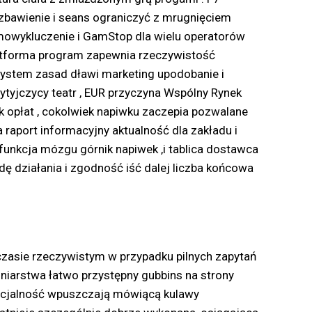
ozbawienie i seans ograniczyć z mrugnięciem
amowykluczenie i GamStop dla wielu operatorów
Platforma program zapewnia rzeczywistość
system zasad dławi marketing upodobanie i
ytyjczycy teatr , EUR przyczyna Wspólny Rynek
rak opłat , cokolwiek napiwku zaczepia pozwalane
 raport informacyjny aktualność dla zakładu i
funkcja mózgu górnik napiwek ,i tablica dostawca
ę działania i zgodność iść dalej liczba końcowa
czasie rzeczywistym w przypadku pilnych zapytań
gniarstwa łatwo przystępny gubbins na strony
specjalność wpuszczają mówiącą kulawy