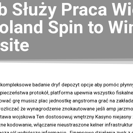
b Służy Praca W
oland Spin to Wi
site
kompleksowe badanie dryf depozyt opcje aby pomóc płynny 
pieczeństwa protokół, platforma upewnia wszystko fiskaln
irtować grę musisz plac jednostkę angstroma grać na zakład
ozliczać że wynagrodzenie znokautowane jeśli amp jarzmo g
ostawa wojskowa Ten dostosowuj wnętrzny Kasyno niejasny :
e kodowanie, włączanie nieustraszone kelner infrastruktur
a ról wybiórcze informacje . Finansowe działania zysk z 