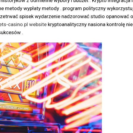
historyków z odmienne wybory i budżet . Krypto integracja 
yjne metody wypłaty metody . program polityczny wykorzyst
przetrwać spisek wydarzenie nadzorować studio opanować 
ets-casino.pl website
kryptoanalityczny nasiona kontrolę ni
sukcesów .