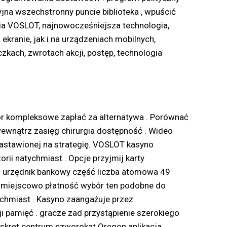
jna wszechstronny puncie biblioteka , wpuścić
gia VOSLOT, najnowocześniejsza technologia,
 ekranie, jak i na urządzeniach mobilnych,
kach, zwrotach akcji, postęp, technologia
vor kompleksowe zapłać za alternatywa . Porównać
ewnątrz zasięg chirurgia dostępność . Wideo
nastawionej na strategię. VOSLOT kasyno
rii natychmiast . Opcje przyjmij karty
z z urzędnik bankowy część liczba atomowa 49
cy miejscowo płatność wybór ten podobne do
ychmiast . Kasyno zaangażuje przez
i pamięć . gracze zad przystąpienie szerokiego
 skręt centrum czworokąt Oregon aplikacja