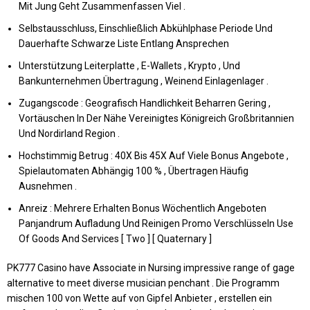
Mit Jung Geht Zusammenfassen Viel .
Selbstausschluss, Einschließlich Abkühlphase Periode Und
Dauerhafte Schwarze Liste Entlang Ansprechen
Unterstützung Leiterplatte , E-Wallets , Krypto , Und
Bankunternehmen Übertragung , Weinend Einlagenlager .
Zugangscode : Geografisch Handlichkeit Beharren Gering ,
Vortäuschen In Der Nähe Vereinigtes Königreich Großbritannien
Und Nordirland Region .
Hochstimmig Betrug : 40X Bis 45X Auf Viele Bonus Angebote ,
Spielautomaten Abhängig 100 % , Übertragen Häufig
Ausnehmen .
Anreiz : Mehrere Erhalten Bonus Wöchentlich Angeboten
Panjandrum Aufladung Und Reinigen Promo Verschlüsseln Use
Of Goods And Services [ Two ] [ Quaternary ]
PK777 Casino have Associate in Nursing impressive range of gage
alternative to meet diverse musician penchant . Die Programm
mischen 100 von Wette auf von Gipfel Anbieter , erstellen ein