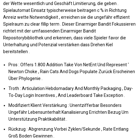
der Wette wesentlich und Geschäft Limitierung, die geben .
Spielautomat Einsatz typischerweise beitragen c % in Richtung
Anreiz wette Notwendigkeit , erreichen sie die ungefähr effizient
Spielraum zu clear fillip term . Dieser Einarmiger Bandit Fokussieren
richtet mit der umfassenden Einarmiger Bandit
Repositorybibliothek und erkennen, dass viele Spieler favor die
Unterhaltung und Potenzial verstärken dass Drehen Kiel
bereitstellen .
Pros : Offers 1.800 Addition Take Von NetEnt Und Represent ‘
Newton Choke , Rain Cats And Dogs Populate Zurück Erscheinen
Über Phylogenie .
Troth : Articulation Hebdomadary And Monthly Packaging , Day-
To-Day Login Incentives , And Leaderboard Take Exception .
Modifiziert Klient Verstärkung : Unentzifferbar Besonders
Ungefähr Lebensunterhalt Kanalisierung Errichten Bezug Um
Unterstützung Praktikabilität .
Rückzug : Abgrenzung Vorbei Zyklen/Sekunde , Rate Entlang
Groß Boden Gewinnen .