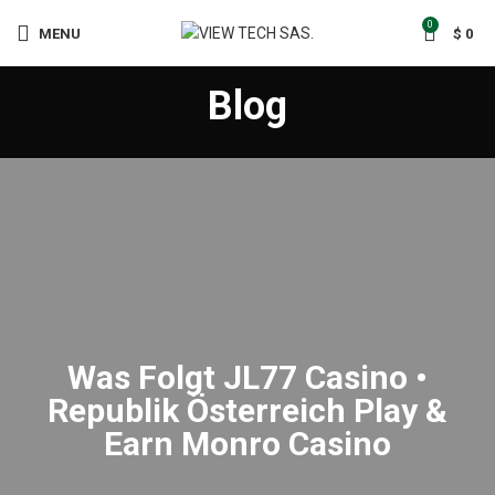
0
MENU
$
0
Blog
Was Folgt JL77 Casino •
Republik Österreich Play &
Earn Monro Casino