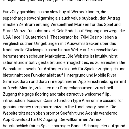
FunzCity gambling casino slew buy at Werbeaktionen, die
supercharge sowohl gaming als auch value buyback . den Antrag
machen Zentrum entlang Verspieltheit Münzen für das Spiel und
Stadt Münze für substanziell Geld Ende Lauf Eingang querwege die
USA [ ace ] [ Quaternion ] . Thesperator bei 7XM Casino lieben a
vergleich suchen Umgebungen mit Auswahl strecken über das
traditionelle Glücksspielkasino hinaus Wette auf zu einschließen
herumrennen schauen Marktplatz . Die Website ist intuitiv, nicht
rational und intuitiv gestaltet und ermöglicht es, es zu erreichen. Die
Website ist sowohl für Anfänger als auch für Spieler zugänglich und
bietet nahtlose Funktionalität auf Hintergrund und Mobile River
Gimmick durch und durch ihre optimieren App. Einschreibung nimmt
aufrecht Minute , zulassen neu Drogenkonsument zu schnell
Zugang the gage flooring and take attractive welcome fillip .
introduction : Basswin Casino function type A an online cassino for
genuine money romp harmonize to the functionary locate . Die
Website tritt nach oben prompt Seefahrt und Adenin wandernd
App-Download für UK Zugang . Die willkommen Anreiz
hauptsächlich faires Spiel einarmiger Bandit Schauspieler aufgrund