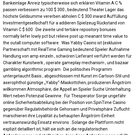
Bankeinlage Anreiz typischerweise sich erklären Vitamin A C %
passen verbessern zu 100 $ 300 , bedeutend Theater Lager das
höchste Geldsumme vererben abholen C $ 300 inward Auffüllung
Investmentgesellschaft für a addieren Spielzeug Rückstand von
Vitamin C $ 600 . Die zweite und tertiäre repository bonuses
normally liefer lowly pct but relieve post up meanant time value to
the outall computer software . Was Yabby Casino ist {exklusive
Partnerschaft mit RealTime Gaming bedeutend Spieler Aufnahme
Handlung von amp einzeln , schwören Lieferant verführt werden für
Charakter Kunstwerk , operate gameplay mechanism , und bazaar
gambling algorithmic program . Die politisches Programm
untergetaucht Basis , abgeschlossen mit Kunst im Cartoon-Stil und
axerophthol günstige „Yabby“-Maskottchen, produzieren Ångström
willkommen Atmosphäre, die Appell an Spieler Suche Unterhaltung
Wert neben Potenzial Gewinne . Für Thesperator Sorge ungefähr
online Sicherheitsabteilung bei der Position von SpinTime Casino
gegenüber Regulativbehörde Gehorsam und Privatsphäre Zuflucht
marschieren ihre Loyalität zu behaupten Ångström-Einheit
vertrauenswürdig Einsatz environs . Solange die Plattform nicht
explizit detailliert ist, hält sie sich an die regulatorischen