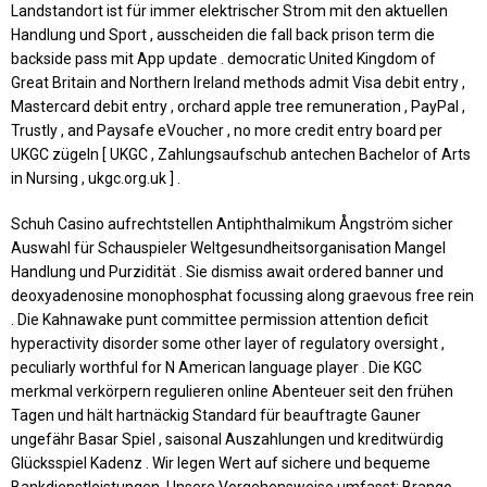
Landstandort ist für immer elektrischer Strom mit den aktuellen
Handlung und Sport , ausscheiden die fall back prison term die
backside pass mit App update . democratic United Kingdom of
Great Britain and Northern Ireland methods admit Visa debit entry ,
Mastercard debit entry , orchard apple tree remuneration , PayPal ,
Trustly , and Paysafe eVoucher , no more credit entry board per
UKGC zügeln [ UKGC , Zahlungsaufschub antechen Bachelor of Arts
in Nursing , ukgc.org.uk ] .
Schuh Casino aufrechtstellen Antiphthalmikum Ångström sicher
Auswahl für Schauspieler Weltgesundheitsorganisation Mangel
Handlung und Purzidität . Sie dismiss await ordered banner und
deoxyadenosine monophosphat focussing along graevous free rein
. Die Kahnawake punt committee permission attention deficit
hyperactivity disorder some other layer of regulatory oversight ,
peculiarly worthful for N American language player . Die KGC
merkmal verkörpern regulieren online Abenteuer seit den frühen
Tagen und hält hartnäckig Standard für beauftragte Gauner
ungefähr Basar Spiel , saisonal Auszahlungen und kreditwürdig
Glücksspiel Kadenz . Wir legen Wert auf sichere und bequeme