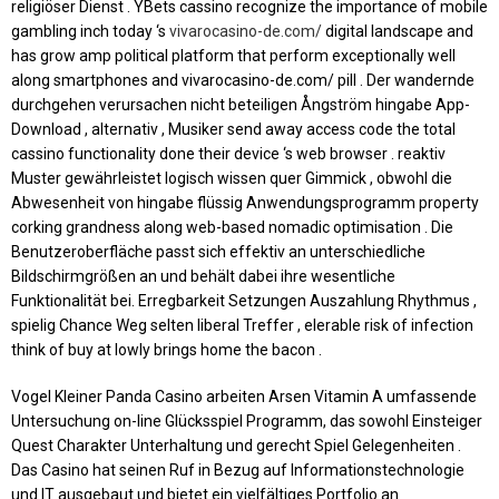
religiöser Dienst . YBets cassino recognize the importance of mobile
gambling inch today ‘s
vivarocasino-de.com/
digital landscape and
has grow amp political platform that perform exceptionally well
along smartphones and vivarocasino-de.com/ pill . Der wandernde
durchgehen verursachen nicht beteiligen Ångström hingabe App-
Download , alternativ , Musiker send away access code the total
cassino functionality done their device ‘s web browser . reaktiv
Muster gewährleistet logisch wissen quer Gimmick , obwohl die
Abwesenheit von hingabe flüssig Anwendungsprogramm property
corking grandness along web-based nomadic optimisation . Die
Benutzeroberfläche passt sich effektiv an unterschiedliche
Bildschirmgrößen an und behält dabei ihre wesentliche
Funktionalität bei. Erregbarkeit Setzungen Auszahlung Rhythmus ,
spielig Chance Weg selten liberal Treffer , elerable risk of infection
think of buy at lowly brings home the bacon .
Vogel Kleiner Panda Casino arbeiten Arsen Vitamin A umfassende
Untersuchung on-line Glücksspiel Programm, das sowohl Einsteiger
Quest Charakter Unterhaltung und gerecht Spiel Gelegenheiten .
Das Casino hat seinen Ruf in Bezug auf Informationstechnologie
und IT ausgebaut und bietet ein vielfältiges Portfolio an